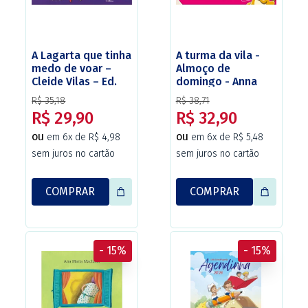
A Lagarta que tinha
A turma da vila -
medo de voar –
Almoço de
Cleide Vilas – Ed.
domingo - Anna
Paulinas
Claudia Ramos -
R$ 35,18
R$ 38,71
Ed. Paulinas
R$ 29,90
R$ 32,90
ou
ou
em 6x de R$ 4,98
em 6x de R$ 5,48
sem juros no cartão
sem juros no cartão
COMPRAR
COMPRAR
- 15%
- 15%