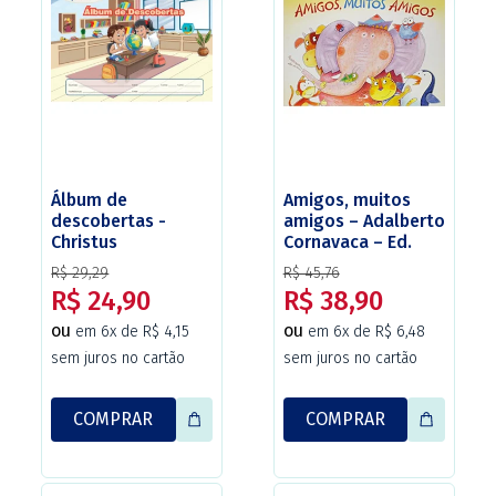
Álbum de
Amigos, muitos
descobertas -
amigos – Adalberto
Christus
Cornavaca – Ed.
Paulus
R$ 29,29
R$ 45,76
R$ 24,90
R$ 38,90
ou
ou
em 6x de R$ 4,15
em 6x de R$ 6,48
sem juros no cartão
sem juros no cartão
COMPRAR
COMPRAR