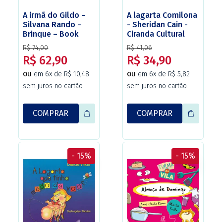
A irmã do Gildo –
A lagarta Comilona
Silvana Rando –
- Sheridan Cain -
Brinque – Book
Ciranda Cultural
R$ 74,00
R$ 41,06
R$ 62,90
R$ 34,90
ou
ou
em 6x de R$ 10,48
em 6x de R$ 5,82
sem juros no cartão
sem juros no cartão
COMPRAR
COMPRAR
- 15%
- 15%