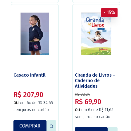
- 15%
Casaco Infantil
Ciranda de Livros –
Caderno de
Atividades
Complementares –
R$ 207,90
R$ 82,24
Infantil 5 – 2ª
R$ 69,90
ou
edição – Christus
em 6x de R$ 34,65
ou
sem juros no cartão
em 6x de R$ 11,65
sem juros no cartão
COMPRAR