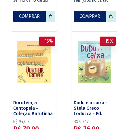
sem juros no cartão
sem juros no cartão
COMPRAR
COMPRAR
- 15%
- 15%
Doroteia, a
Dudu e a caixa -
Centopeia -
Stela Greco
Coleção Batutinha
Loducca - Ed.
– Ed. Salamandra
Companhia das
R$ 94,00
R$ 90,47
Letrinhas