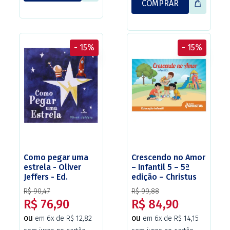
COMPRAR
- 15%
- 15%
Como pegar uma
Crescendo no Amor
estrela - Oliver
– Infantil 5 – 5ª
Jeffers - Ed.
edição – Christus
Salamandra
R$ 90,47
R$ 99,88
R$ 76,90
R$ 84,90
ou
ou
em 6x de R$ 12,82
em 6x de R$ 14,15