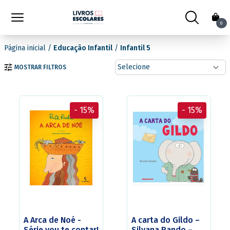
0
Página inicial
/
Educação Infantil
/
Infantil 5
MOSTRAR FILTROS
- 15%
- 15%
A Arca de Noé -
A carta do Gildo –
Série vou te contar!
Silvana Rando –