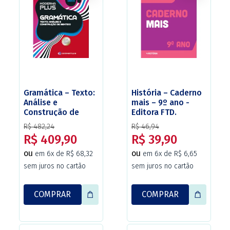
Gramática – Texto:
História – Caderno
Análise e
mais – 9º ano -
Construção de
Editora FTD.
Sentido – Maria
R$ 482,24
R$ 46,94
Luiza M. Abaurre –
R$ 409,90
R$ 39,90
4ª Edição –
Moderna Plus –
ou
ou
em 6x de R$ 68,32
em 6x de R$ 6,65
Editora Moderna.
sem juros no cartão
sem juros no cartão
COMPRAR
COMPRAR