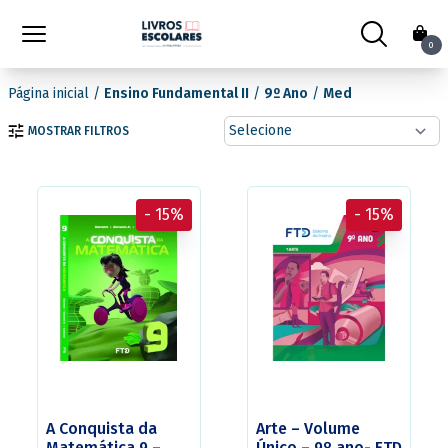
0
Página inicial
/
Ensino Fundamental II
/
9º Ano
/
Med
MOSTRAR FILTROS
- 15%
- 15%
A Conquista da
Arte – Volume
Matemática 9 –
Único – 9º ano- FTD