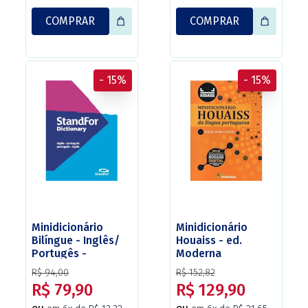
COMPRAR
COMPRAR
- 15%
- 15%
Minidicionário
Minidicionário
Bilíngue - Inglês/
Houaiss - ed.
Portugês -
Moderna
Português/ Inglês -
R$ 94,00
R$ 152,82
StandFor - FTD.
R$ 79,90
R$ 129,90