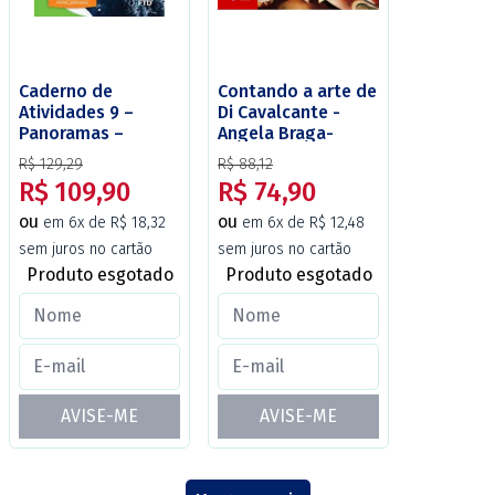
Caderno de
Contando a arte de
Atividades 9 –
Di Cavalcante -
Panoramas –
Angela Braga-
Geografia – 1 a
Torres - Editora
R$ 129,29
R$ 88,12
Edição – Alinhado
Global
R$ 109,90
R$ 74,90
com a BNCC –
Editora FTD.
ou
ou
em 6x de R$ 18,32
em 6x de R$ 12,48
sem juros no cartão
sem juros no cartão
Produto esgotado
Produto esgotado
AVISE-ME
AVISE-ME