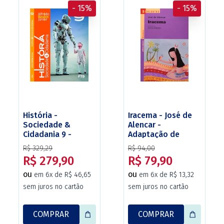
- 15%
- 15%
História -
Iracema - José de
Sociedade &
Alencar -
Cidadania 9 -
Adaptação de
Alfredo Boulos
Renata Pallottini -
R$ 329,29
R$ 94,00
Júnior - 5ª edição
Série reencontro -
R$ 279,90
R$ 79,90
2022 - Ed. FTD
Ed. Scipione
ou
ou
em 6x de R$ 46,65
em 6x de R$ 13,32
sem juros no cartão
sem juros no cartão
COMPRAR
COMPRAR