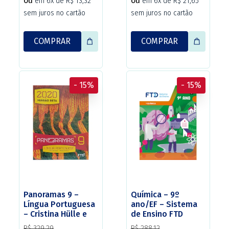
ou
ou
em 6x de R$ 13,32
em 6x de R$ 21,65
sem juros no cartão
sem juros no cartão
COMPRAR
COMPRAR
- 15%
- 15%
Panoramas 9 –
Química – 9º
Língua Portuguesa
ano/EF – Sistema
– Cristina Hülle e
de Ensino FTD
Angélica Prado – 1
(Versão adaptada
R$ 329,29
R$ 288,12