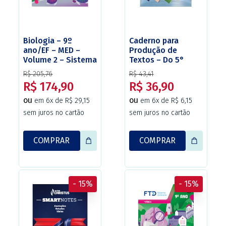
Biologia – 9º
Caderno para
ano/EF – MED –
Produção de
Volume 2 – Sistema
Textos – Do 5°
de Ensino FTD
ano/EF à 2a
R$ 205,76
R$ 43,41
(versão adaptada
série/EM – Christus.
R$ 174,90
R$ 36,90
Christus).
ou
ou
em 6x de R$ 29,15
em 6x de R$ 6,15
sem juros no cartão
sem juros no cartão
COMPRAR
COMPRAR
- 15%
- 15%