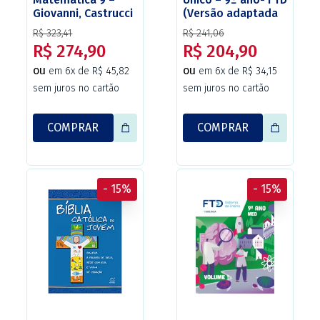
Giovanni, Castrucci
(Versão adaptada
e Giovanni Jr. – 1ª
Christus).
R$ 323,41
R$ 241,06
Edição 2022 –
R$ 274,90
R$ 204,90
Alinhado com BNCC
– Editora FTD.
ou
ou
em 6x de R$ 45,82
em 6x de R$ 34,15
sem juros no cartão
sem juros no cartão
COMPRAR
COMPRAR
- 15%
- 15%