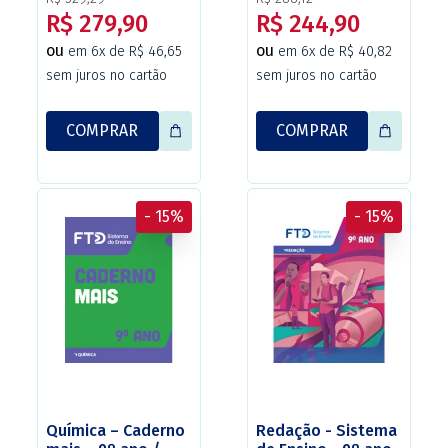
a Edição (Versão
Christus).
R$ 279,90
R$ 244,90
Beta) – Alinhado
com a BNCC–
ou
ou
em 6x de R$ 46,65
em 6x de R$ 40,82
Editora FTD.
sem juros no cartão
sem juros no cartão
COMPRAR
COMPRAR
- 15%
- 15%
Química – Caderno
Redação - Sistema