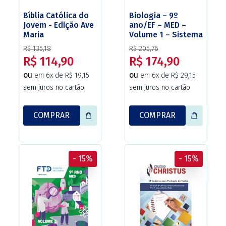
Bíblia Católica do
Biologia – 9º
Jovem - Edição Ave
ano/EF – MED –
Maria
Volume 1 – Sistema
de Ensino FTD
R$ 135,18
R$ 205,76
(versão adaptada
R$ 114,90
R$ 174,90
Christus).
ou
ou
em 6x de R$ 19,15
em 6x de R$ 29,15
sem juros no cartão
sem juros no cartão
COMPRAR
COMPRAR
- 15%
- 15%