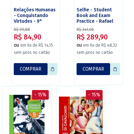
Relações Humanas
Selfie - Student
- Conquistando
Book and Exam
Virtudes - 9°
Practice - Rafael
ano/EF - 1ª Edição
Galvão Monteiro -
R$ 99,88
R$ 341,06
- Christus
1ª edição - Editora
R$ 84,90
R$ 289,90
StandFor.
ou
ou
em 6x de R$ 14,15
em 6x de R$ 48,32
sem juros no cartão
sem juros no cartão
COMPRAR
COMPRAR
- 15%
- 15%